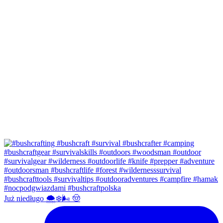
Już niedługo 🌨❄️🌬 🤠