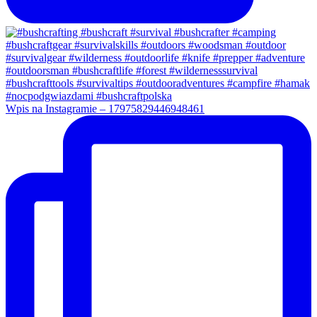
Wpis na Instagramie – 17975829446948461