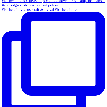
#bushcrafting #bushcraft #survival #bushcrafter #c