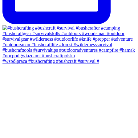
#współpraca #bushcrafting #bushcraft #survival #