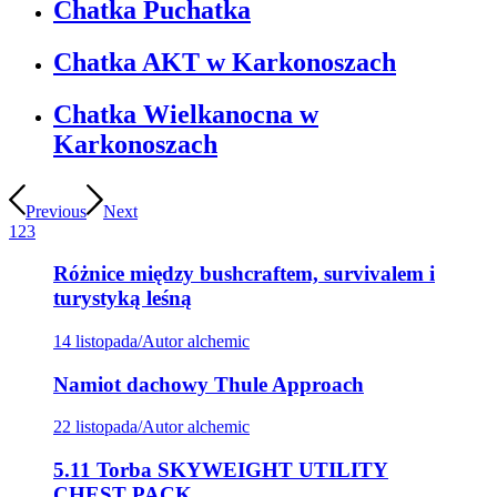
Chatka Puchatka
Chatka AKT w Karkonoszach
Chatka Wielkanocna w
Karkonoszach
Previous
Next
1
2
3
Różnice między bushcraftem, survivalem i
turystyką leśną
14 listopada
/
Autor alchemic
Namiot dachowy Thule Approach
22 listopada
/
Autor alchemic
5.11 Torba SKYWEIGHT UTILITY
CHEST PACK