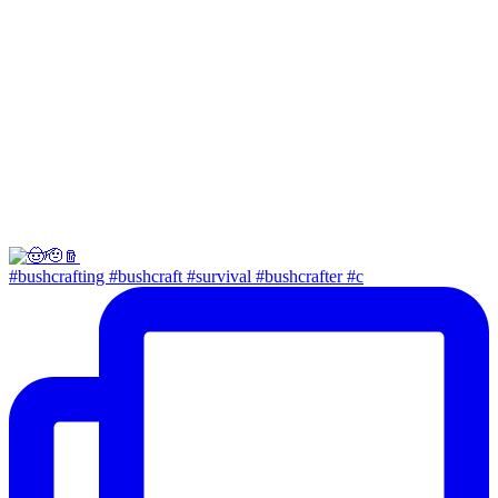
#bushcrafting #bushcraft #survival #bushcrafter #c