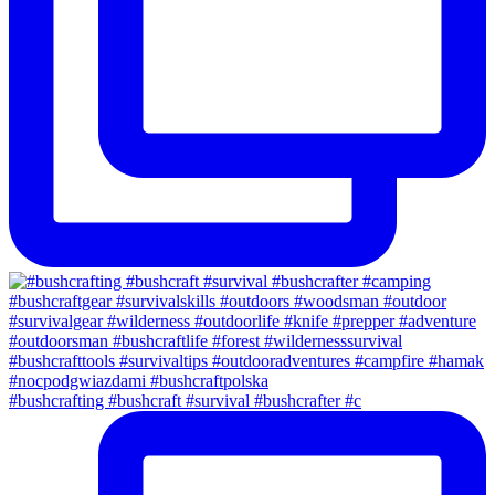
#bushcrafting #bushcraft #survival #bushcrafter #c