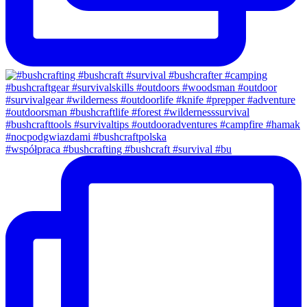
#współpraca #bushcrafting #bushcraft #survival #bu