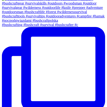
#bushcrafting #bushcraft #survival #bushcrafter #c