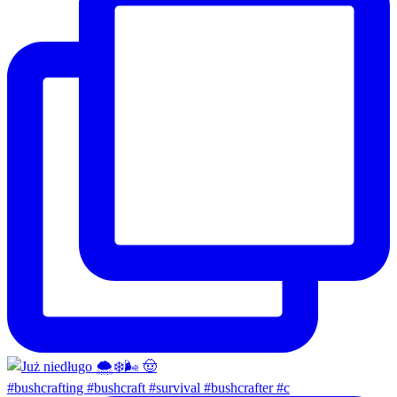
#bushcrafting #bushcraft #survival #bushcrafter #c