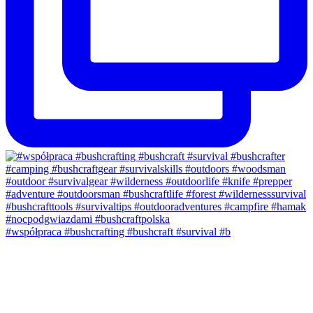
#współpraca #bushcrafting #bushcraft #survival #b