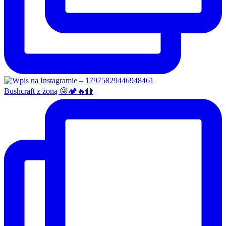
Bushcraft z żoną 😜🏕🔥👫