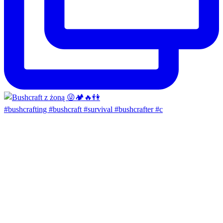
#bushcrafting #bushcraft #survival #bushcrafter #c