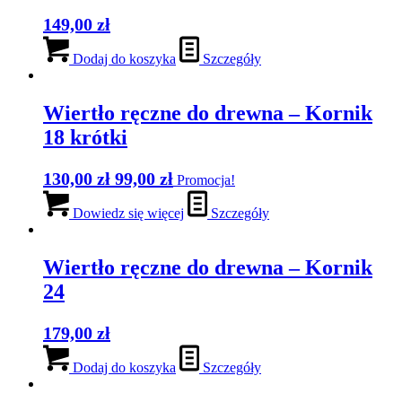
149,00
zł
Dodaj do koszyka
Szczegóły
Wiertło ręczne do drewna – Kornik
18 krótki
Pierwotna
Aktualna
130,00
zł
99,00
zł
Promocja!
cena
cena
Dowiedz się więcej
Szczegóły
wynosiła:
wynosi:
130,00 zł.
99,00 zł.
Wiertło ręczne do drewna – Kornik
24
179,00
zł
Dodaj do koszyka
Szczegóły