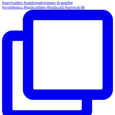
#współpraca #bushcrafting #bushcraft #survival #b