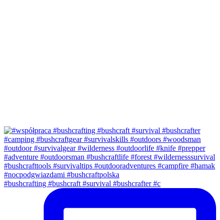
#bushcrafting #bushcraft #survival #bushcrafter #c