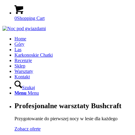
0
Shopping Cart
Home
Góry
Las
Karkonoskie Chatki
Recenzje
Sklep
Warsztaty
Kontakt
Szukaj
Menu
Menu
Profesjonalne warsztaty Bushcraft
Przygotowanie do pierwszej nocy w lesie dla każdego
Zobacz ofertę