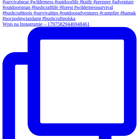
Wpis na Instagramie – 17975829446948461