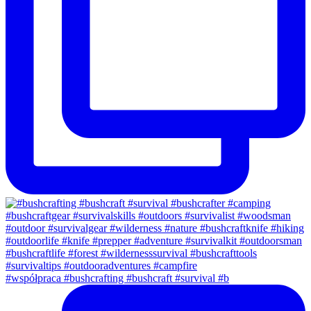
#współpraca #bushcrafting #bushcraft #survival #b