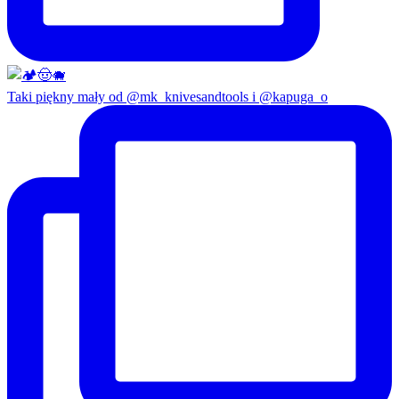
Taki piękny mały od @mk_knivesandtools i @kapuga_o