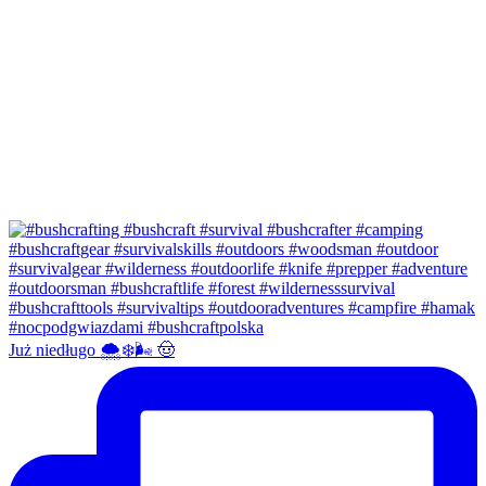
Już niedługo 🌨❄️🌬 🤠