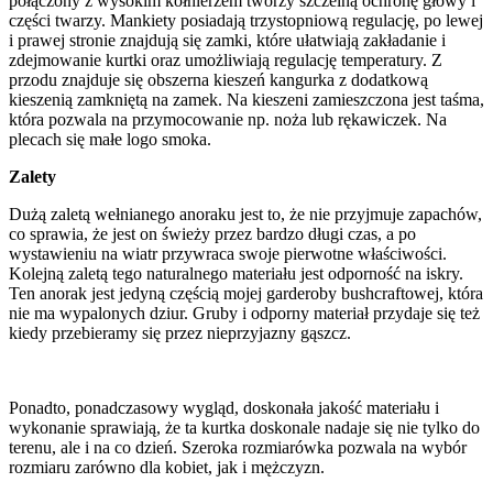
połączony z wysokim kołnierzem tworzy szczelną ochronę głowy i
części twarzy. Mankiety posiadają trzystopniową regulację, po lewej
i prawej stronie znajdują się zamki, które ułatwiają zakładanie i
zdejmowanie kurtki oraz umożliwiają regulację temperatury. Z
przodu znajduje się obszerna kieszeń kangurka z dodatkową
kieszenią zamkniętą na zamek. Na kieszeni zamieszczona jest taśma,
która pozwala na przymocowanie np. noża lub rękawiczek. Na
plecach się małe logo smoka.
Zalety
Dużą zaletą wełnianego anoraku jest to, że nie przyjmuje zapachów,
co sprawia, że jest on świeży przez bardzo długi czas, a po
wystawieniu na wiatr przywraca swoje pierwotne właściwości.
Kolejną zaletą tego naturalnego materiału jest odporność na iskry.
Ten anorak jest jedyną częścią mojej garderoby bushcraftowej, która
nie ma wypalonych dziur. Gruby i odporny materiał przydaje się też
kiedy przebieramy się przez nieprzyjazny gąszcz.
Ponadto, ponadczasowy wygląd, doskonała jakość materiału i
wykonanie sprawiają, że ta kurtka doskonale nadaje się nie tylko do
terenu, ale i na co dzień. Szeroka rozmiarówka pozwala na wybór
rozmiaru zarówno dla kobiet, jak i mężczyzn.