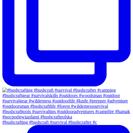
#bushcrafting #bushcraft #survival #bushcrafter #c