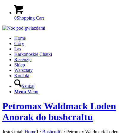
0
Shopping Cart
Home
Góry
Las
Karkonoskie Chatki
Recenzje
Sklep
Warsztaty
Kontakt
Szukaj
Menu
Menu
Petromax Waldmack Loden
Anorak do bushcraftu
Jesteś tutaj:
Home
1
/
Bushcraft
2
/
Petromax Waldmack Loden