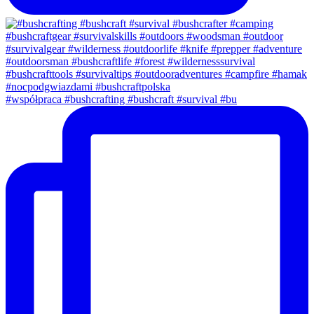
#współpraca #bushcrafting #bushcraft #survival #bu