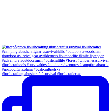
#bushcrafting #bushcraft #survival #bushcrafter #c