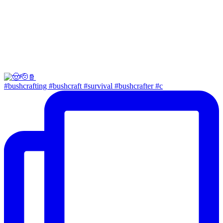
#bushcrafting #bushcraft #survival #bushcrafter #c