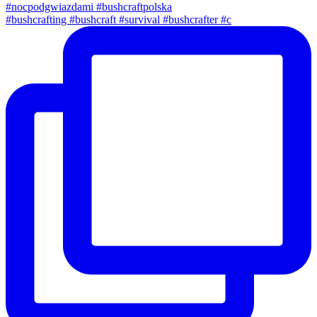
#bushcrafting #bushcraft #survival #bushcrafter #c