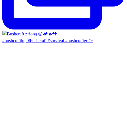
#bushcrafting #bushcraft #survival #bushcrafter #c