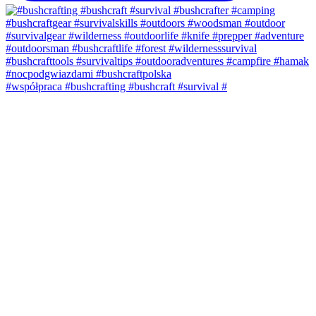
#współpraca #bushcrafting #bushcraft #survival #