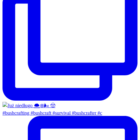
#bushcrafting #bushcraft #survival #bushcrafter #c