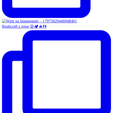
Bushcraft z żoną 😜🏕🔥👫