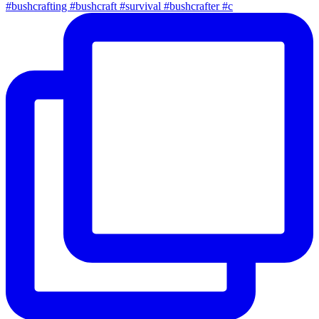
#bushcrafting #bushcraft #survival #bushcrafter #c