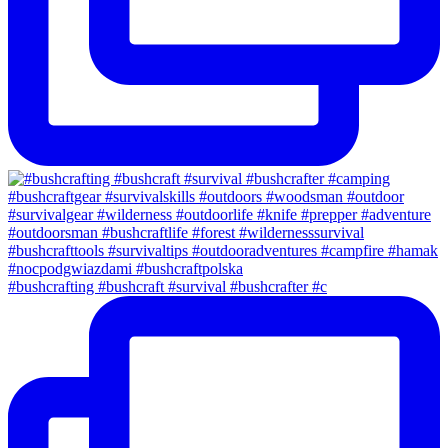
#bushcrafting #bushcraft #survival #bushcrafter #c