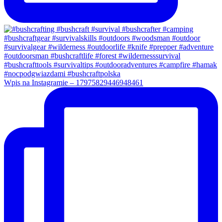
Wpis na Instagramie – 17975829446948461