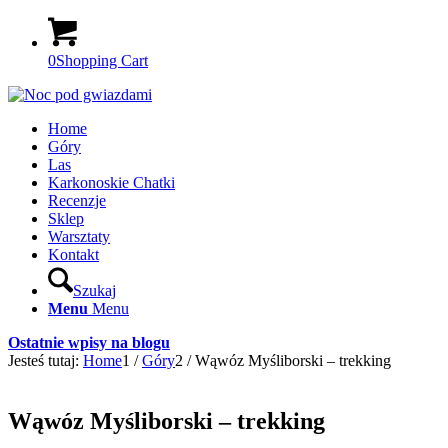
0
Shopping Cart
Home
Góry
Las
Karkonoskie Chatki
Recenzje
Sklep
Warsztaty
Kontakt
Szukaj
Menu
Menu
Ostatnie wpisy na blogu
Jesteś tutaj:
Home
1
/
Góry
2
/
Wąwóz Myśliborski – trekking
Wąwóz Myśliborski – trekking