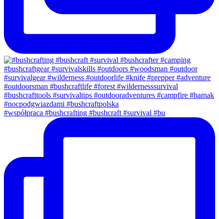
#współpraca #bushcrafting #bushcraft #survival #bu