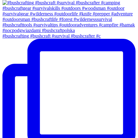
#bushcrafting #bushcraft #survival #bushcrafter #c