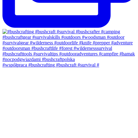
#współpraca #bushcrafting #bushcraft #survival #