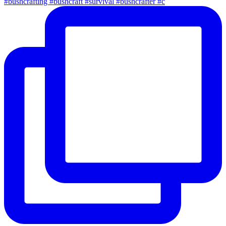
#bushcrafting #bushcraft #survival #bushcrafter #c