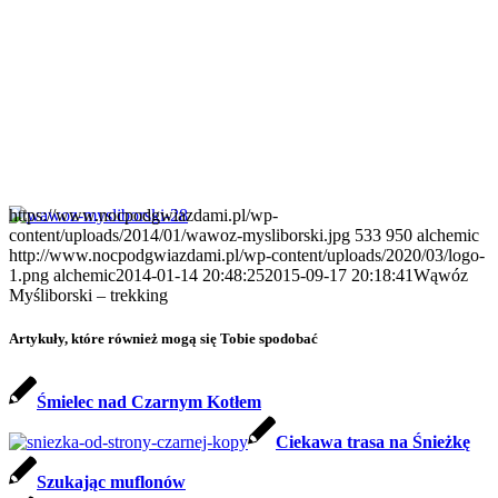
https://www.nocpodgwiazdami.pl/wp-
content/uploads/2014/01/wawoz-mysliborski.jpg
533
950
alchemic
http://www.nocpodgwiazdami.pl/wp-content/uploads/2020/03/logo-
1.png
alchemic
2014-01-14 20:48:25
2015-09-17 20:18:41
Wąwóz
Myśliborski – trekking
Artykuły, które również mogą się Tobie spodobać
Śmielec nad Czarnym Kotłem
Ciekawa trasa na Śnieżkę
Szukając muflonów