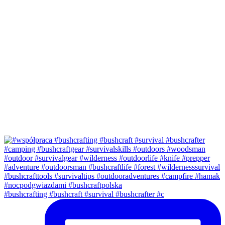
#bushcrafting #bushcraft #survival #bushcrafter #c