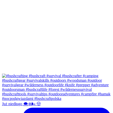
Już niedługo 🌨❄️🌬 🤠