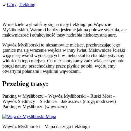
w
Góry
,
Trekking
W niedziele wybraliśmy się na mały trekking po Wąwozie
Myśliborskim. Warunki bardzo jesienne jak na połowę stycznia, ale
malowniczość i atrakcyjność trasy nadrabia niekorzystną aurę.
Wąwóz Myśliborski to niesamowite miejsce, przekraczając jego
granice ma się wrażenie wejścia w inny świat. Malownicze ścieżki
wijące się wśród wyrastających w niebo skał to charakterystyczny
widok dla tego miejsca. Co rusz spotykamy zadziwiające symbole
potęgi natury, przechodzimy przez płytkie potoki, wędrujemy
otwartymi polanami i wąskimi wąwozami.
Przebieg trasy:
Parking w Myśliborzu – Wąwóz Myśliborski – Ruski Most –
Wąwóz Siedmicy – Siedmica – Jakuszowa (drogą modrzewi) –
Parking w Myśliborzu (wąwozem)
Wąwóz Myśliborski – Mapa naszego trekkingu