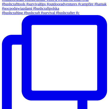
#bushcrafting #bushcraft #survival #bushcrafter #c