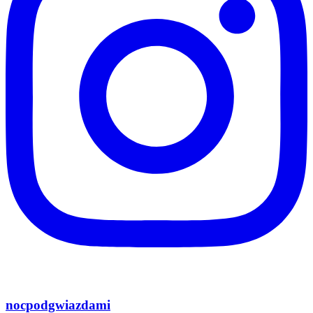
nocpodgwiazdami