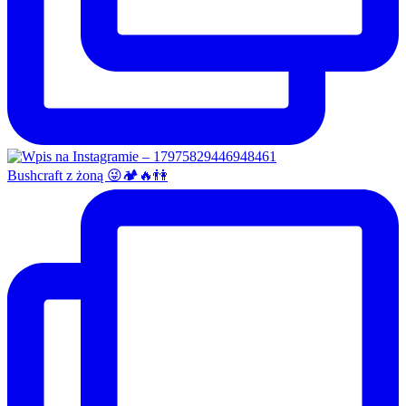
Bushcraft z żoną 😜🏕🔥👫