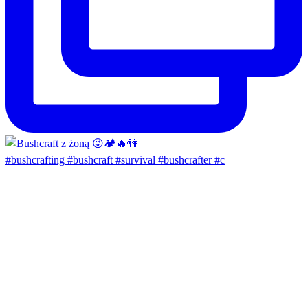
#bushcrafting #bushcraft #survival #bushcrafter #c