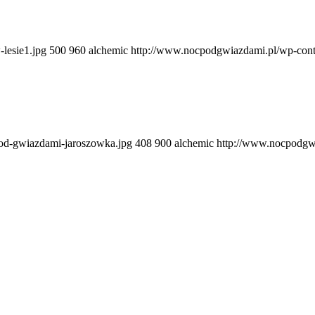
lesie1.jpg
500
960
alchemic
http://www.nocpodgwiazdami.pl/wp-cont
od-gwiazdami-jaroszowka.jpg
408
900
alchemic
http://www.nocpodgwi