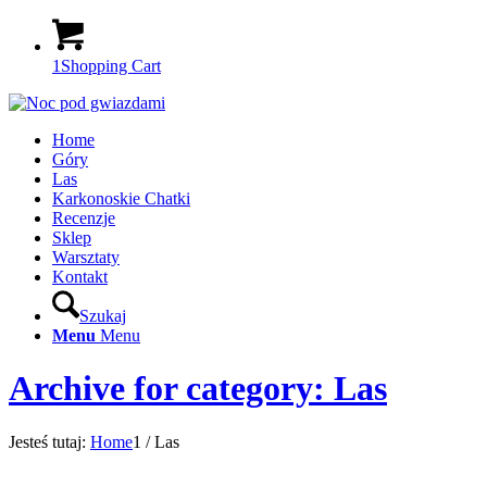
1
Shopping Cart
Home
Góry
Las
Karkonoskie Chatki
Recenzje
Sklep
Warsztaty
Kontakt
Szukaj
Menu
Menu
Archive for category: Las
Jesteś tutaj:
Home
1
/
Las