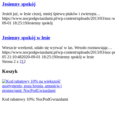
Jesienny spokój
Jesień już, w lesie ciszej, mniej śpiewu ptaków i zwierzęta…
https://www.nocpodgwiazdami.pl/wp-content/uploads/2013/03/noc-w-
09-01 18:25:19
Jesienny spokój
Jesienny spokój w lesie
Wreszcie weekend, udało się wyrwać w las. Wesoło rozmawiając…
https://www.nocpodgwiazdami.pl/wp-content/uploads/2013/03/noc-p
05 21:10:48
2020-09-01 18:25:19
Jesienny spokój w lesie
Strona 2 z 2
1
2
Koszyk
Kod rabatowy 10%: NocPodGwiazdami